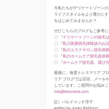
今私たちがデリケートゾーンの
ライフスタイルをより豊かにす
をはじめてみませんか？
ぜひこちらのブログもご参考に
〇 『
デリケートゾーンの脱毛
〇 『
私の医療脱毛体験談のお
〇 『
私のエステサロン脱毛体
〇 『
私のホームケア脱毛器体
〇 『
ホームケア脱毛器、選び
最後に、毎度トレスマリア ブ
リア ブログでは店頭、メール
しています。ご質問やお悩みご
info@tresmaria.com
記）バルドゥッチ淳子
written by Junko Balducci