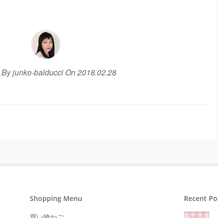
n By junko-balducci On 2018.02.28
Shopping Menu
Recent Po
買い物かご