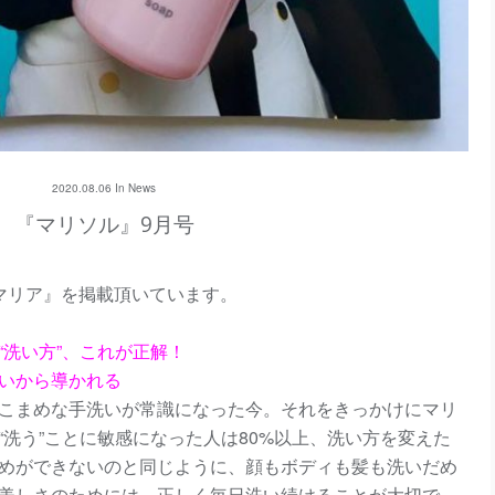
2020.08.06 In
News
『マリソル』9月号
マリア』を掲載頂いています。
“洗い方”、これが正解！
いから導かれる
こまめな手洗いが常識になった今。それをきっかけにマリ
“洗う”ことに敏感になった人は80%以上、洗い方を変えた
だめができないのと同じように、顔もボディも髪も洗いだめ
美しさのためには、正しく毎日洗い続けることが大切で