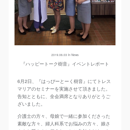
2019.06.03 In
News
『ハッピートーク樹音』イベントレポート
6月2日、『はっぴーとーく樹音』にてトレス
マリアのセミナーを実施させて頂きました。
告知とともに、全会満席となりありがとうご
ざいました。
介護士の方々、母娘で一緒に参加くださった
素敵な方々、婦人科系でお悩みの方々、娘さ