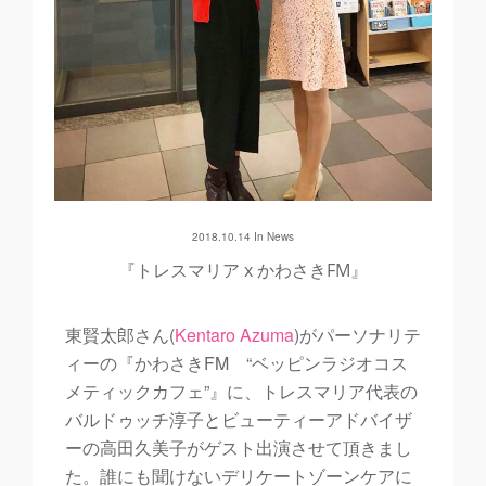
2018.10.14 In
News
『トレスマリア x かわさきFM』
東賢太郎さん(
Kentaro Azuma
)がパーソナリテ
ィーの『かわさきFM “ベッピンラジオコス
メティックカフェ”』に、トレスマリア代表の
バルドゥッチ淳子とビューティーアドバイザ
ーの高田久美子がゲスト出演させて頂きまし
た。誰にも聞けないデリケートゾーンケアに