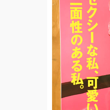
Previ
ous