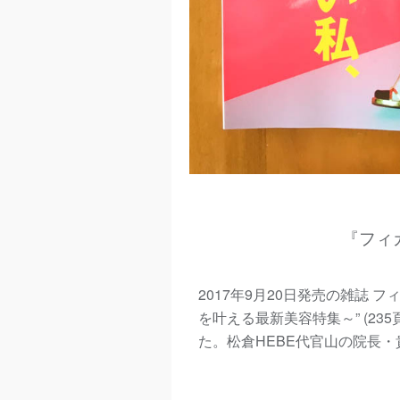
『フィガ
2017
年
9
月
20
日発売の雑誌 フ
を叶える最新美容特集～”
(235
た。松倉
HEBE
代官山の院長・