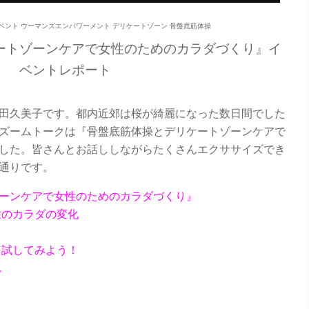
イベント
ウーマンズエンパワーメント
デリケートゾーン
骨盤底筋体操
ートゾーンケアで女性のためのカラダづくり』イ
ベントレポート
田久美子です。都内近郊は桜が綺麗になった数日間でした
ズームトークは『骨盤底筋体操とデリケートゾーンケアで
した。皆さんとお話ししながらたくさんエクササイズでき
通りです。
ーンケアで女性のためのカラダづくり』
性のカラダの変化
を試してみよう！
れ