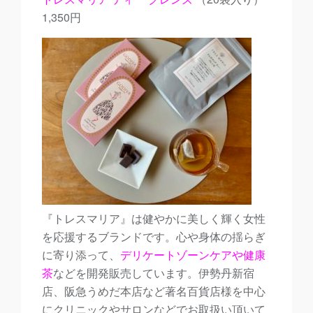
1,350円
『トレスマリア』は健やかに美しく輝く女性
を応援するブランドです。心や身体の揺らぎ
に寄り添って、
デリケートゾーンケア
や
健康
茶
などを開発販売しています。伊勢丹新宿
店、阪急うめだ本店など著名百貨店様を中心
にクリニックやサロンなどでお取扱い頂いて