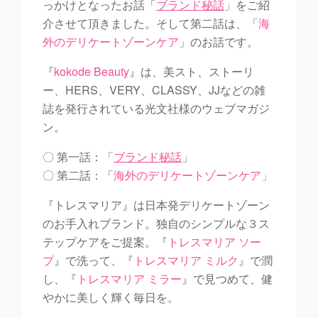
っかけとなったお話「
ブランド秘話
」をご紹
介させて頂きました。そして第二話は、「
海
外のデリケートゾーンケア
」のお話です。
『
kokode Beauty
』は、
美スト、ストーリ
ー、HERS、VERY、CLASSY、JJなどの雑
誌を発行されている光文社様のウェブマガジ
ン。
〇 第一話：「
ブランド秘話
」
〇 第二話：「
海外のデリケートゾーンケア」
『トレスマリア』は日本発デリケートゾーン
のお手入れブランド。独自のシンプルな３ス
テップケアをご提案。『
トレスマリア ソー
プ
』で洗って、『
トレスマリア ミルク
』で潤
し、『
トレスマリア ミラー
』で見つめて、健
やかに美しく輝く毎日を。